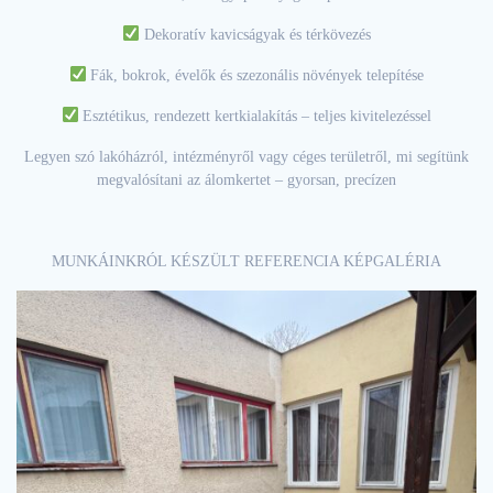
Dekoratív kavicságyak és térkövezés
Fák, bokrok, évelők és szezonális növények telepítése
Esztétikus, rendezett kertkialakítás – teljes kivitelezéssel
Legyen szó lakóházról, intézményről vagy céges területről, mi segítünk
megvalósítani az álomkertet – gyorsan, precízen
MUNKÁINKRÓL KÉSZÜLT REFERENCIA KÉPGALÉRIA