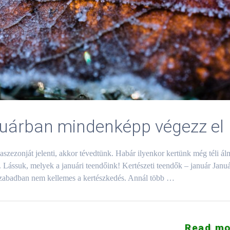
nuárban mindenképp végezz el
szezonját jelenti, akkor tévedtünk. Habár ilyenkor kertünk még téli ál
ük. Lássuk, melyek a januári teendőink! Kertészeti teendők – január Januá
a szabadban nem kellemes a kertészkedés. Annál több …
Read mo