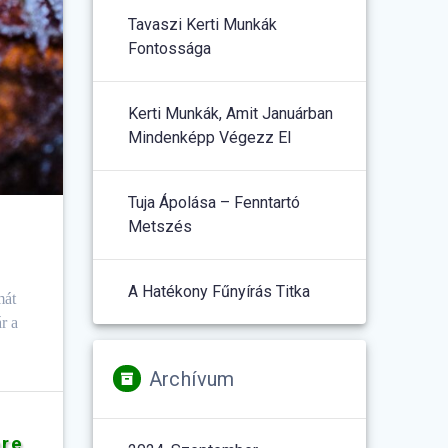
Tavaszi Kerti Munkák
Fontossága
Kerti Munkák, Amit Januárban
Mindenképp Végezz El
Tuja Ápolása – Fenntartó
Metszés
A Hatékony Fűnyírás Titka
mát
r a
Archívum
re