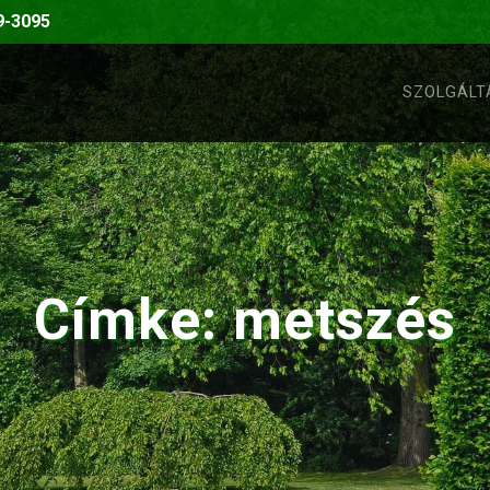
9-3095
SZOLGÁLT
Címke:
metszés