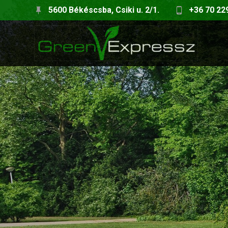
Skip
5600 Békéscsba, Csiki u. 2/1.
+36 70 22
to
content