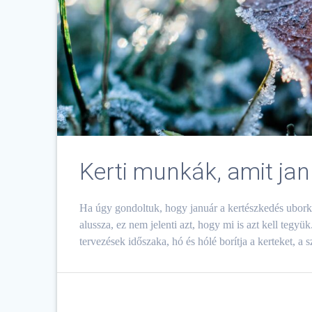
Kerti munkák, amit ja
Ha úgy gondoltuk, hogy január a kertészkedés uborka
alussza, ez nem jelenti azt, hogy mi is azt kell tegy
tervezések időszaka, hó és hólé borítja a kerteket, 